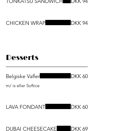
TONKATSU SANDWICH
DKK 94
CHICKEN WRAP
DKK 94
Desserts
Belgiske Vafler
DKK 60
m/ is eller Softice
LAVA FONDANT
DKK 60
DUBAI CHEESECAKE
DKK 69