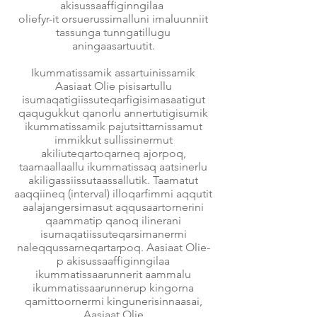
akisussaaffiginngilaa
oliefyr-it orsuerussimalluni imaluunniit
tassunga tunngatillugu
aningaasartuutit.
Ikummatissamik assartuinissamik
Aasiaat Olie pisisartullu
isumaqatigiissuteqarfigisimasaatigut
qaqugukkut qanorlu annertutigisumik
ikummatissamik pajutsittarnissamut
immikkut sullissinermut
akiliuteqartoqarneq ajorpoq,
taamaallaallu ikummatissaq aatsinerlu
akiligassiissutaassallutik. Taamatut
aaqqiineq (interval) illoqarfimmi aqqutit
aalajangersimasut aqqusaartornerini
qaammatip qanoq ilinerani
isumaqatiissuteqarsimanermi
naleqqussarneqartarpoq. Aasiaat Olie-
p akisussaaffiginngilaa
ikummatissaarunnerit aammalu
ikummatissaarunnerup kingorna
qamittoornermi kingunerisinnaasai,
Aasiaat Olie