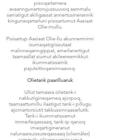
pisoqartarnera
avaanngunartorujussuuvoq aammalu
saniatigut akiligassat annertusinerannik
kinguneqartarluni pisisartumut Aasiaat
Olie-mullu.
Pisisartup Aasiaat Olie-llu akunnerminni
isumaqatigiissutaat
malinneqanngippat, amerlanertigut
taamaallat siumut akileereernikkut
ikummatissamik
pajutsittoqarsinnaavoq.
Olietank paarilluaruk
Ullut tamaasa olietank-i
nakkutigineqarneq ajorpoq,
taamaattumillu ilaatigut tank-i pillugu
ajornartorsiutit takkussinnaasarlutik.
Tank-i ikummatissamut
immerfeqassaaq, tank-ip qanoq
imaqartigineranut
nalunaarsuissuteqassaaq (oliemåler)
aammalu silaannaarnissaanut