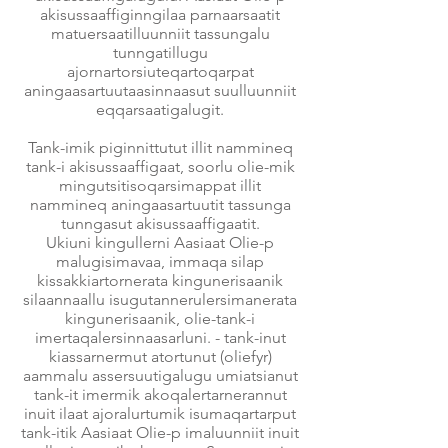
akisussaaffiginngilaa parnaarsaatit
matuersaatilluunniit tassungalu
tunngatillugu
ajornartorsiuteqartoqarpat
aningaasartuutaasinnaasut suulluunniit
eqqarsaatigalugit.
Tank-imik piginnittutut illit nammineq
tank-i akisussaaffigaat, soorlu olie-mik
mingutsitisoqarsimappat illit
nammineq aningaasartuutit tassunga
tunngasut akisussaaffigaatit.
Ukiuni kingullerni Aasiaat Olie-p
malugisimavaa, immaqa silap
kissakkiartornerata kingunerisaanik
silaannaallu isugutannerulersimanerata
kingunerisaanik, olie-tank-i
imertaqalersinnaasarluni. - tank-inut
kiassarnermut atortunut (oliefyr)
aammalu assersuutigalugu umiatsianut
tank-it imermik akoqalertarnerannut
inuit ilaat ajoralurtumik isumaqartarput
tank-itik Aasiaat Olie-p imaluunniit inuit