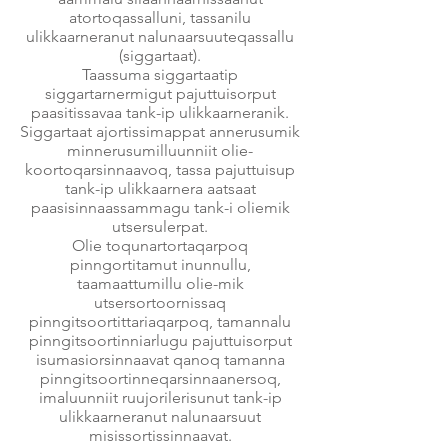
atortoqassalluni, tassanilu
ulikkaarneranut nalunaarsuuteqassallu
(siggartaat).
Taassuma siggartaatip
siggartarnermigut pajuttuisorput
paasitissavaa tank-ip ulikkaarneranik.
Siggartaat ajortissimappat annerusumik
minnerusumilluunniit olie-
koortoqarsinnaavoq, tassa pajuttuisup
tank-ip ulikkaarnera aatsaat
paasisinnaassammagu tank-i oliemik
utsersulerpat.
Olie toqunartortaqarpoq
pinngortitamut inunnullu,
taamaattumillu olie-mik
utsersortoornissaq
pinngitsoortittariaqarpoq, tamannalu
pinngitsoortinniarlugu pajuttuisorput
isumasiorsinnaavat qanoq tamanna
pinngitsoortinneqarsinnaanersoq,
imaluunniit ruujorilerisunut tank-ip
ulikkaarneranut nalunaarsuut
misissortissinnaavat.