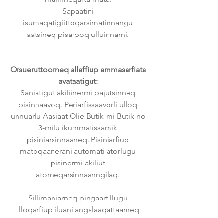
Sapaatini
isumaqatigiittoqarsimatinnangu
aatsineq pisarpoq ulluinnarni.
Orsueruttoorneq allaffiup ammasarfiata
avataatigut:
Saniatigut akiliinermi pajutsinneq
pisinnaavoq. Periarfissaavorli ulloq
unnuarlu Aasiaat Olie Butik-mi Butik no
3-milu ikummatissamik
pisiniarsinnaaneq. Pisiniarfiup
matoqaanerani automati atorlugu
pisinermi akiliut
atorneqarsinnaanngilaq.
Sillimaniarneq pingaartillugu
illoqarfiup iluani angalaaqattaarneq