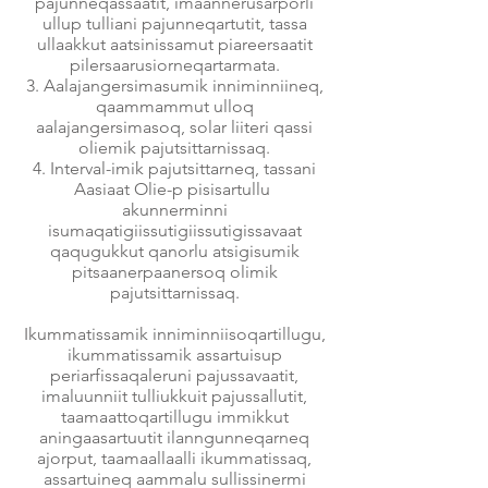
pajunneqassaatit, imaannerusarporli
ullup tulliani pajunneqartutit, tassa
ullaakkut aatsinissamut piareersaatit
pilersaarusiorneqartarmata.
Aalajangersimasumik inniminniineq,
qaammammut ulloq
aalajangersimasoq, solar liiteri qassi
oliemik pajutsittarnissaq.
Interval-imik pajutsittarneq, tassani
Aasiaat Olie-p pisisartullu
akunnerminni
isumaqatigiissutigiissutigissavaat
qaqugukkut qanorlu atsigisumik
pitsaanerpaanersoq olimik
pajutsittarnissaq.
Ikummatissamik inniminniisoqartillugu,
ikummatissamik assartuisup
periarfissaqaleruni pajussavaatit,
imaluunniit tulliukkuit pajussallutit,
taamaattoqartillugu immikkut
aningaasartuutit ilanngunneqarneq
ajorput, taamaallaalli ikummatissaq,
assartuineq aammalu sullissinermi