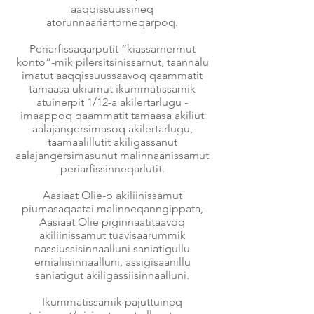
aaqqissuussineq
atorunnaariartorneqarpoq.
Periarfissaqarputit “kiassarnermut
konto”-mik pilersitsinissarnut, taannalu
imatut aaqqissuussaavoq qaammatit
tamaasa ukiumut ikummatissamik
atuinerpit 1/12-a akilertarlugu -
imaappoq qaammatit tamaasa akiliut
aalajangersimasoq akilertarlugu,
taamaalillutit akiligassanut
aalajangersimasunut malinnaanissarnut
periarfissinneqarlutit.
Aasiaat Olie-p akiliinissamut
piumasaqaatai malinneqanngippata,
Aasiaat Olie piginnaatitaavoq
akiliinissamut tuavisaarummik
nassiussisinnaalluni saniatigullu
ernialiisinnaalluni, assigisaanillu
saniatigut akiligassiisinnaalluni.
Ikummatissamik pajuttuineq