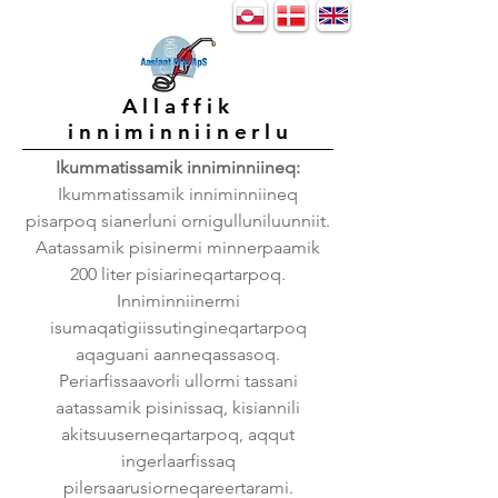
Allaffik
inniminniinerl
u
Ikummatissamik inniminniineq:
Ikummatissamik inniminniineq
pisarpoq sianerluni ornigulluniluunniit.
Aatassamik pisinermi minnerpaamik
200 liter pisiarineqartarpoq.
Inniminniinermi
isumaqatigiissutingineqartarpoq
aqaguani aanneqassasoq.
Periarfissaavorli ullormi tassani
aatassamik pisinissaq, kisiannili
akitsuuserneqartarpoq, aqqut
ingerlaarfissaq
pilersaarusiorneqareertarami.