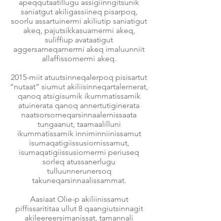
apeqqutaatillugu assigiinngitsunik
saniatgut akiligassiineq pisarpoq,
soorlu assartuinermi akiliutip saniatigut
akeq, pajutsikkasuarnermi akeq,
suliffiup avataatigut
aggersarneqarnermi akeq imaluunniit
allaffissornermi akeq.
2015-miit atuutsinneqalerpoq pisisartut
“nutaat” siumut akiliisinneqartalernerat,
qanoq atsigisumik ikummatissamik
atuinerata qanoq annertutiginerata
naatsorsorneqarsinnaalernissaata
tungaanut, taamaalilluni
ikummatissamik inniminniinissamut
isumaqatigiissusiornissamut,
isumaqatigiissusiornermi periuseq
sorleq atussanerlugu
tulluunnerunersoq
takuneqarsinnaalissammat.
Aasiaat Olie-p akiliinissamut
piffissarititaa ullut 8 qaangiutsinnagit
akileereersimanissat, tamannali