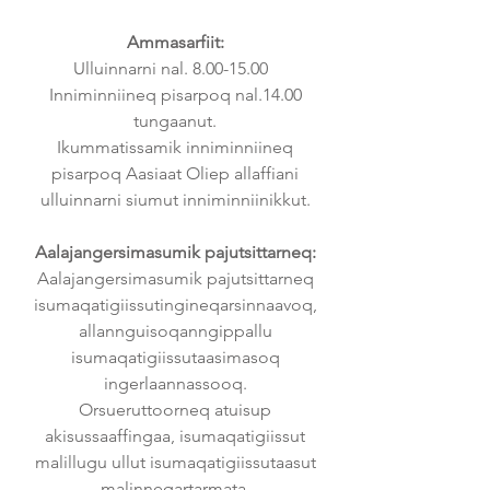
Ammasarfiit:
Ulluinnarni nal.
8.00-15.00
I
nniminniineq pisarpoq nal.14.00
tungaanut.
Ikummatissamik inniminniineq
pisarpoq Aasiaat Oliep allaffiani
ulluinnarni siumut inniminniinikkut.
Aalajangersimasumik pajutsittarneq:
Aalajangersimasumik pajutsittarneq
isumaqatigiissutingineqarsinnaavoq,
allannguisoqanngippallu
isumaqatigiissutaasimasoq
ingerlaannassooq.
Orsueruttoorneq atuisup
akisussaaffingaa, isumaqatigiissut
malillugu ullut isumaqatigiissutaasut
malinneqartarmata.