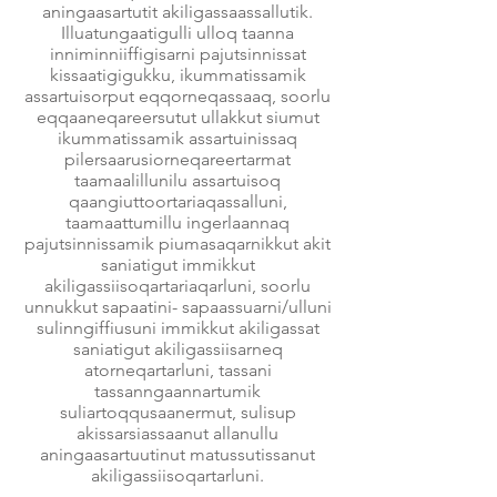
aningaasartutit akiligassaassallutik.
Illuatungaatigulli ulloq taanna
inniminniiffigisarni pajutsinnissat
kissaatigigukku, ikummatissamik
assartuisorput eqqorneqassaaq, soorlu
eqqaaneqareersutut ullakkut siumut
ikummatissamik assartuinissaq
pilersaarusiorneqareertarmat
taamaalillunilu assartuisoq
qaangiuttoortariaqassalluni,
taamaattumillu ingerlaannaq
pajutsinnissamik piumasaqarnikkut akit
saniatigut immikkut
akiligassiisoqartariaqarluni, soorlu
unnukkut sapaatini- sapaassuarni/ulluni
sulinngiffiusuni immikkut akiligassat
saniatigut akiligassiisarneq
atorneqartarluni, tassani
tassanngaannartumik
suliartoqqusaanermut, sulisup
akissarsiassaanut allanullu
aningaasartuutinut matussutissanut
akiligassiisoqartarluni.