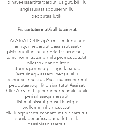
pinaveersaartittarparput, usigut, biilillu
angissusaat aqqusernnillu
peqqutaallutik.
Pisisartutsinnut/sullitatsinnut
AASIAAT OLIE ApS-miit matumuuna
ilanngunneqarput paasissutissat -
pisisartuulluni suut periarfissaanersut, -
tunisinermi aatsinermilu piumasaqaatit,
- olietank qanoq ittoq
atorneqarnersoq, - ingerlatsineq
(aattuineq - assartuineq) allallu
taaneqarsinnaasut. Paasissutissiinermut
peqqutaavoq illit pisisartutut Aasiaat
Olie ApS-miit ajunnginnerpaamik sunik
periarfissaqarnersutit
ilisimatitsissutigerusukkatsigu:
Siullermilli ilisimassavat,
tikilluaqqusaasuaannarputit pisisartutut
sunik periarfissaqarnerlutit il.il.
paasiniaanissarnut.