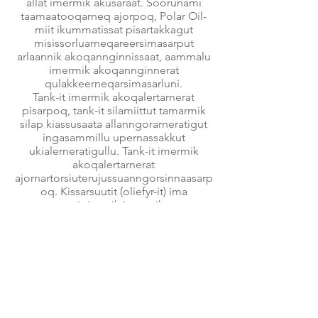
allat imermik akusaraat. Soorunami
taamaatooqarneq ajorpoq, Polar Oil-
miit ikummatissat pisartakkagut
misissorluarneqareersimasarput
arlaannik akoqannginnissaat, aammalu
imermik akoqannginnerat
qulakkeerneqarsimasarluni.
Tank-it imermik akoqalertarnerat
pisarpoq, tank-it silamiittut tamarmik
silap kiassusaata allanngorarneratigut
ingasammillu upernassakkut
ukialerneratigullu. Tank-it imermik
akoqalertarnerat
ajornartorsiuterujussuanngorsinnaasarp
oq. Kissarsuutit (oliefyr-it) ima
atsigisumik imermik
akoqalersinnaasarput allaat kissarsuut
(oliefyr) qamissinnaalluni
ruujorilerisunillu
salinneqartariaqalerluni, tassa tank-ivit
naqqani imeq qerrussimasinnaammat.
Ajornerusarpoq umiatsinut motor-it
nutaaliaasut, ikummatissaq imermik
akoqalaarpat