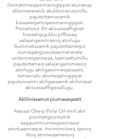
ilisimatinneqarsimanngippat atuinerup
allisimaneranik akulikinnerusunillu
pajutsittarnissamik
kissaateqartoqarsimanngippat.
Pisisartutut illit akisussaaffigivat
kissaatigigukku piffissaq
aalajangersimasoq atorlugu
ikummatissamik pajutsittarnerpit
isumaqatigiissutaasimanerata
unitsinneqarnissaa, taamaattumillu
pajutsittarneq aalajangersimasoq
atorlugu akiligassinneqassaatit,
tamannalu atorneqanngippat
pajutsinnermi akiligassamik akiliinissat
akisussaaffigissallugu.
Akiliinissamut piumasaqaatit
Aasiaat Olie-p Polar Oil-imiit akit
pisortatigoortumik
saqqummiunneqarsimasut
atortuaannarpai. Inniminniineq qanoq
ittoq atorneqarnersoq