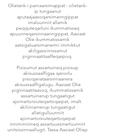
Olietank-i parnaarsimappat - olietank-
ip tungaanut
aputaajaasoqarsimanngippat
imaluunniit allamik
peqquteqarluni ikummatissaq
apuunneqarsinnaanngippat, Aasiaat
Olie ikummatissamik
aatsigaluarsimanermi immikkut
akiligassiinissamut
piginnaatitaaffeqarpoq.
Pisisumut assartuineq pisisup
akisussaaffigaa qanorlu
pisoqariataarsinnaanera
akisussaaffigalugu. Aasiaat Olie
piginnaatitaavoq, ikummatissamik
assartuinerup tungaatigut
ajornartorsiuteqartoqarpat, imalt.
akiliiniarnerup tungaatigut
allatigulluunniit
ajornartorsiuteqartoqarpat
inniminniineq assartuussinerluunniit
unitsissinnaallugit. Tassa Aasiaat Oliep