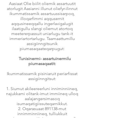
Aasiaat Olie biilit oliemik assartuutit
atorlugit Aasianni illunut oliefyr-ilinnut
ikummatissamik assartuussisarpoq,
illoqarfimmi aqqusernit
aqqusineeqqallu ingerlavigalugit
ilaatigullu slangi oliemut atortoq
meetererpassuit uniarlugu tank-it
immeriartortarlugu. Taamaattumillu
assigiinngitsunik
piumasaqaateqarpugut:
Tunisinermi- assartuinermilu
piumasaqaatit:
Ikummatissamik pisiniaruit periarfissat
assigiinngitsut:
Siumut akileereerluni inniminniineq,
najukkami olitank-imut immiineq ulloq
aalajangersimasoq
isumaqatigiissuteqarnikkut.
Oqarasuaat 891138-mut
innimminniineq, tulliukkuit