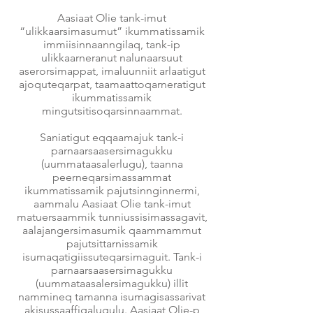
Aasiaat Olie tank-imut
“ulikkaarsimasumut” ikummatissamik
immiisinnaanngilaq, tank-ip
ulikkaarneranut nalunaarsuut
aserorsimappat, imaluunniit arlaatigut
ajoquteqarpat, taamaattoqarneratigut
ikummatissamik
mingutsitisoqarsinnaammat.
Saniatigut eqqaamajuk tank-i
parnaarsaasersimagukku
(uummataasalerlugu), taanna
peerneqarsimassammat
ikummatissamik pajutsinnginnermi,
aammalu Aasiaat Olie tank-imut
matuersaammik tunniussisimassagavit,
aalajangersimasumik qaammammut
pajutsittarnissamik
isumaqatigiissuteqarsimaguit. Tank-i
parnaarsaasersimagukku
(uummataasalersimagukku) illit
nammineq tamanna isumagisassarivat
akisussaaffigalugulu. Aasiaat Olie-p