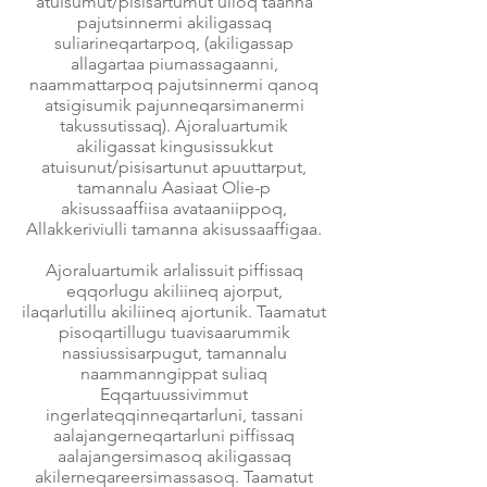
atuisumut/pisisartumut ulloq taanna
pajutsinnermi akiligassaq
suliarineqartarpoq, (akiligassap
allagartaa piumassagaanni,
naammattarpoq pajutsinnermi qanoq
atsigisumik pajunneqarsimanermi
takussutissaq). Ajoraluartumik
akiligassat kingusissukkut
atuisunut/pisisartunut apuuttarput,
tamannalu Aasiaat Olie-p
akisussaaffiisa avataaniippoq,
Allakkeriviulli tamanna akisussaaffigaa.
Ajoraluartumik arlalissuit piffissaq
eqqorlugu akiliineq ajorput,
ilaqarlutillu akiliineq ajortunik. Taamatut
pisoqartillugu tuavisaarummik
nassiussisarpugut, tamannalu
naammanngippat suliaq
Eqqartuussivimmut
ingerlateqqinneqartarluni, tassani
aalajangerneqartarluni piffissaq
aalajangersimasoq akiligassaq
akilerneqareersimassasoq. Taamatut